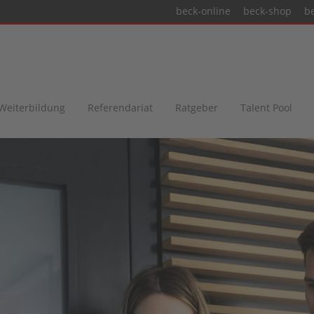
beck-online
beck-shop
b
 Weiterbildung
Referendariat
Ratgeber
Talent Pool
,