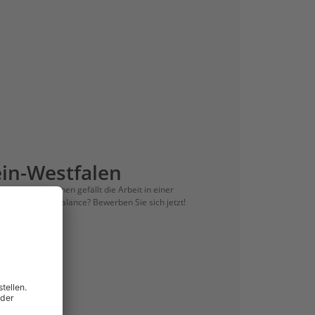
in-Westfalen
egschancen? Ihnen gefällt die Arbeit in einer
nen Law-Life-Balance? Bewerben Sie sich jetzt!