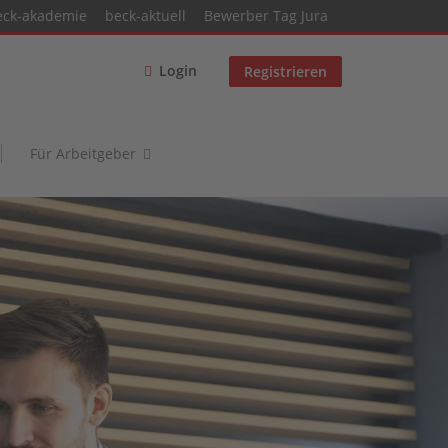
eck-akademie
beck-aktuell
Bewerber Tag Jura
Login
Registrieren
Für Arbeitgeber