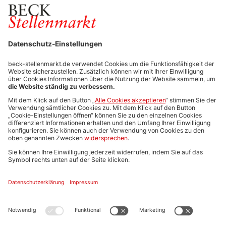
FÜR ARBEITGEBER
Stellenmarktpreise
Anzeigen-AGB
Media-Daten
Newsletteranmeldung
Produktübersicht
ALLGEMEIN
FAQs
Impressum
Datenschutz
Nutzungsbedingungen
Stellenangebote C.H.BECK
C.H.BECK Literatur-Sachbuch-Wissenschaft