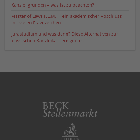
Kanzlei gründen – was ist zu beachten?
Master of Laws (LL.M.) – ein akademischer Abschluss
mit vielen Fragezeichen
Jurastudium und was dann? Diese Alternativen zur
klassischen Kanzleikarriere gibt es…