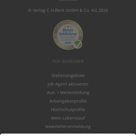
© Verlag C.H.Beck GmbH & Co. KG 2026
FÜR BEWERBER
Stellenangebote
Job Agent aktivieren
Aus- / Weiterbildung
Arbeitgeberprofile
Hochschulprofile
Mein Lebenslauf
Newsletteranmeldung
Durchsuchen Sie den Stellenkatalog