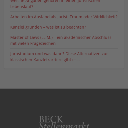
Welche Angaben gehören in einen juristischen
Lebenslauf?
Arbeiten im Ausland als Jurist: Traum oder Wirklichkeit?
Kanzlei gründen – was ist zu beachten?
Master of Laws (LL.M.) – ein akademischer Abschluss
mit vielen Fragezeichen
Jurastudium und was dann? Diese Alternativen zur
klassischen Kanzleikarriere gibt es…