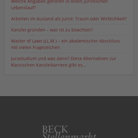
Welche Angaben gehören in einen juristischen
Lebenslauf?
Arbeiten im Ausland als Jurist: Traum oder Wirklichkeit?
Kanzlei gründen – was ist zu beachten?
Master of Laws (LL.M.) – ein akademischer Abschluss
mit vielen Fragezeichen
Jurastudium und was dann? Diese Alternativen zur
klassischen Kanzleikarriere gibt es…