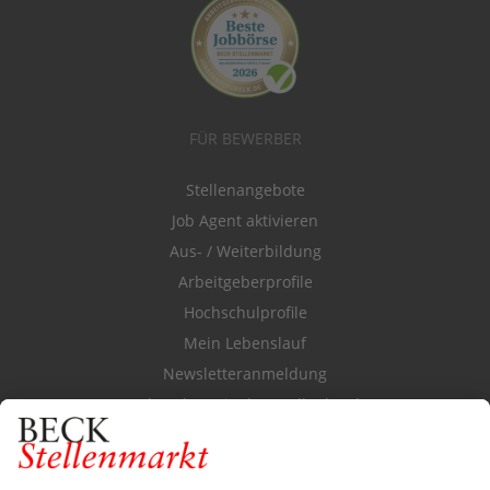
FÜR BEWERBER
Stellenangebote
Job Agent aktivieren
Aus- / Weiterbildung
Arbeitgeberprofile
Hochschulprofile
Mein Lebenslauf
Newsletteranmeldung
Durchsuchen Sie den Stellenkatalog
FÜR ARBEITGEBER