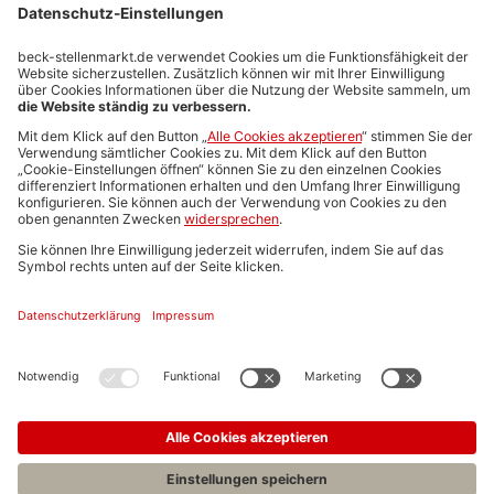
Stellenmarktpreise
Anzeigen-AGB
Media-Daten
Newsletteranmeldung
Produktübersicht
ALLGEMEIN
FAQs
Impressum
Datenschutz
Nutzungsbedingungen
Stellenangebote C.H.BECK
C.H.BECK Literatur-Sachbuch-Wissenschaft