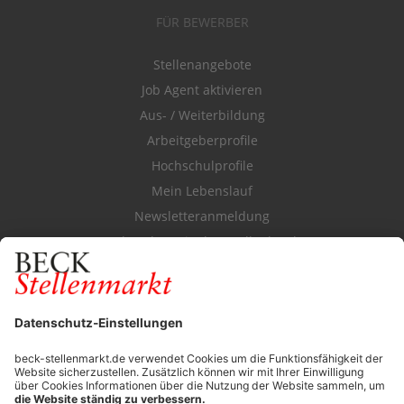
FÜR BEWERBER
Stellenangebote
Job Agent aktivieren
Aus- / Weiterbildung
Arbeitgeberprofile
Hochschulprofile
Mein Lebenslauf
Newsletteranmeldung
Durchsuchen Sie den Stellenkatalog
FÜR ARBEITGEBER
Stellenmarktpreise
Anzeigen-AGB
Media-Daten
Newsletteranmeldung