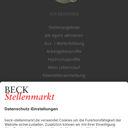
FÜR BEWERBER
Stellenangebote
Job Agent aktivieren
Aus- / Weiterbildung
Arbeitgeberprofile
Hochschulprofile
Mein Lebenslauf
Newsletteranmeldung
Durchsuchen Sie den Stellenkatalog
FÜR ARBEITGEBER
Stellenmarktpreise
Anzeigen-AGB
Media-Daten