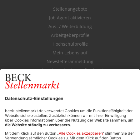
Stellenangebote
Job Agent aktivieren
Aus- / Weiterbildung
Arbeitgeberprofile
Hochschulprofile
Mein Lebenslauf
Newsletteranmeldung
Durchsuchen Sie den Stellenkatalog
FÜR ARBEITGEBER
Stellenmarktpreise
Anzeigen-AGB
Media-Daten
Newsletteranmeldung
Produktübersicht