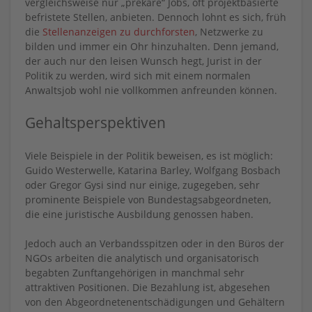
vergleichsweise nur „prekäre“ Jobs, oft projektbasierte
befristete Stellen, anbieten. Dennoch lohnt es sich, früh
die
Stellenanzeigen zu durchforsten
, Netzwerke zu
bilden und immer ein Ohr hinzuhalten. Denn jemand,
der auch nur den leisen Wunsch hegt, Jurist in der
Politik zu werden, wird sich mit einem normalen
Anwaltsjob wohl nie vollkommen anfreunden können.
Gehaltsperspektiven
Viele Beispiele in der Politik beweisen, es ist möglich:
Guido Westerwelle, Katarina Barley, Wolfgang Bosbach
oder Gregor Gysi sind nur einige, zugegeben, sehr
prominente Beispiele von Bundestagsabgeordneten,
die eine juristische Ausbildung genossen haben.
Jedoch auch an Verbandsspitzen oder in den Büros der
NGOs arbeiten die analytisch und organisatorisch
begabten Zunftangehörigen in manchmal sehr
attraktiven Positionen. Die Bezahlung ist, abgesehen
von den Abgeordnetenentschädigungen und Gehältern