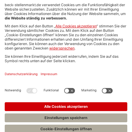
Anzeigen-AGB
Media-Daten
Newsletteranmeldung
Produktübersicht
ALLGEMEIN
FAQs
Impressum
Datenschutz
Nutzungsbedingungen
Stellenangebote C.H.BECK
C.H.BECK Literatur-Sachbuch-Wissenschaft