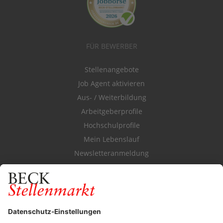
FÜR BEWERBER
Stellenangebote
Job Agent aktivieren
Aus- / Weiterbildung
Arbeitgeberprofile
Hochschulprofile
Mein Lebenslauf
Newsletteranmeldung
Durchsuchen Sie den Stellenkatalog
FÜR ARBEITGEBER
Stellenmarktpreise