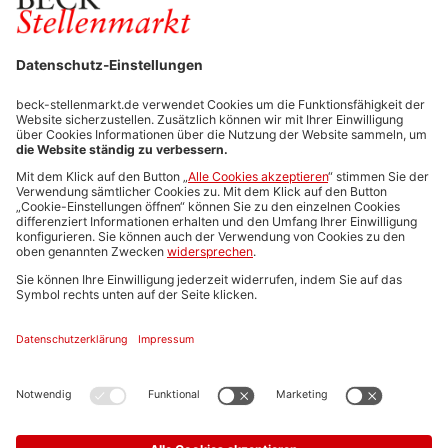
FÜR ARBEITGEBER
Stellenmarktpreise
Anzeigen-AGB
Media-Daten
Newsletteranmeldung
Produktübersicht
ALLGEMEIN
FAQs
Impressum
Datenschutz
Nutzungsbedingungen
Stellenangebote C.H.BECK
C.H.BECK Literatur-Sachbuch-Wissenschaft