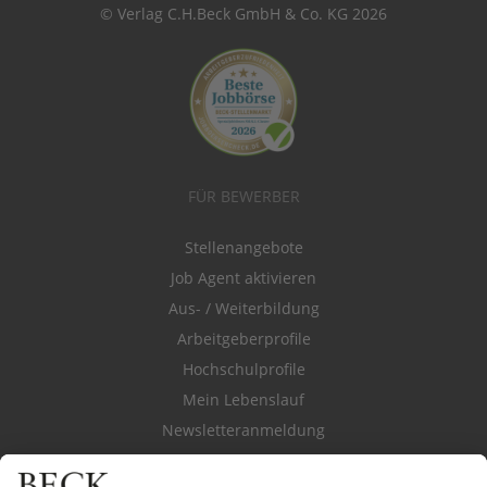
© Verlag C.H.Beck GmbH & Co. KG 2026
FÜR BEWERBER
Stellenangebote
Job Agent aktivieren
Aus- / Weiterbildung
Arbeitgeberprofile
Hochschulprofile
Mein Lebenslauf
Newsletteranmeldung
Durchsuchen Sie den Stellenkatalog