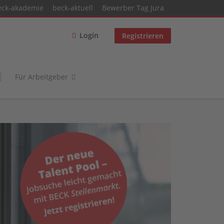
eck-akademie
beck-aktuell
Bewerber Tag Jura
Login
Registrieren
Für Arbeitgeber