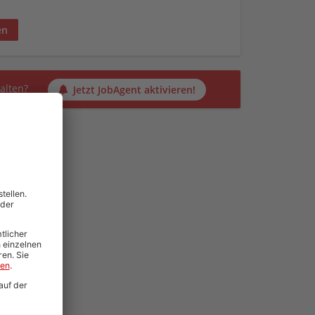
en
alten?
Jetzt JobAgent aktivieren!