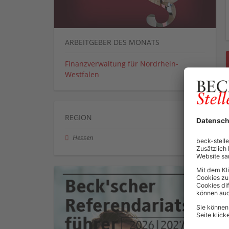
ARBEITGEBER DES MONATS
Finanzverwaltung für Nordrhein-
Westfalen
REGION
Hessen