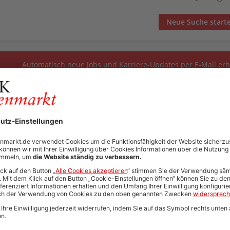
Neue Suche start
Automatisch neue Jobs und Karriere-Updates per E-Mail erh