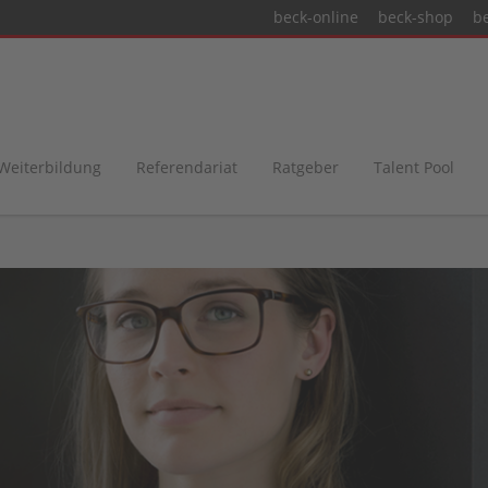
beck-online
beck-shop
b
 Weiterbildung
Referendariat
Ratgeber
Talent Pool