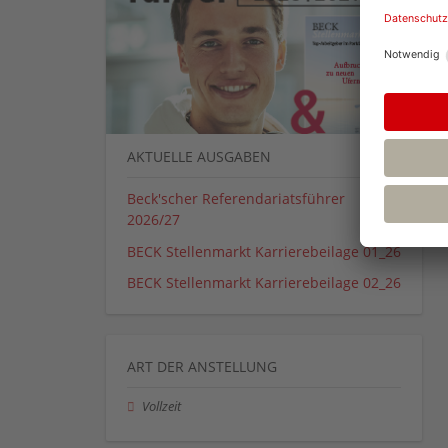
AKTUELLE AUSGABEN
Beck'scher Referendariatsführer
2026/27
BECK Stellenmarkt Karrierebeilage 01_26
BECK Stellenmarkt Karrierebeilage 02_26
ART DER ANSTELLUNG
Vollzeit