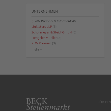
UNTERNEHMEN
P&I Personal & Informatik AG
Linklaters LLP
(5)
Schollmeyer & Steidl GmbH
(5)
Hengeler Mueller
(3)
KFW Konzern
(3)
mehr »
FÜR BE