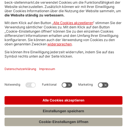
Anzeigen-AGB
Media-Daten
Newsletteranmeldung
Produktübersicht
ALLGEMEIN
FAQs
Impressum
Datenschutz
Nutzungsbedingungen
Stellenangebote C.H.BECK
C.H.BECK Literatur-Sachbuch-Wissenschaft