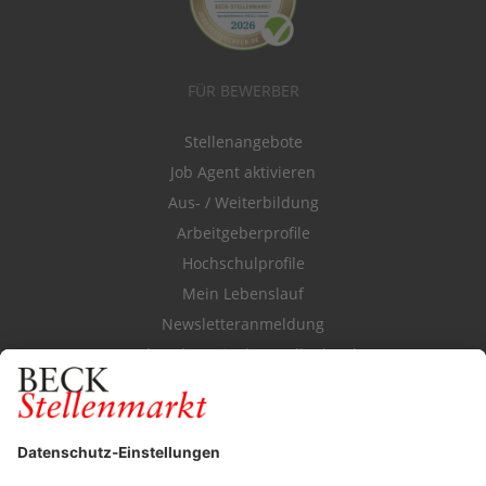
FÜR BEWERBER
Stellenangebote
Job Agent aktivieren
Aus- / Weiterbildung
Arbeitgeberprofile
Hochschulprofile
Mein Lebenslauf
Newsletteranmeldung
Durchsuchen Sie den Stellenkatalog
FÜR ARBEITGEBER
Stellenmarktpreise