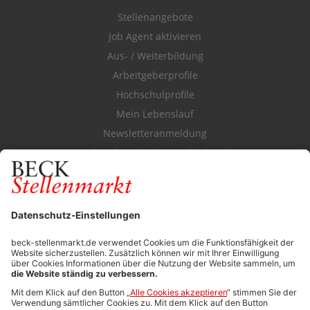
Stellenangebote
Job Agent aktivieren
Aus- / Weiterbildung
Arbeitgeberprofile
Hochschulprofile
Mein Lebenslauf
Newsletteranmeldung
Durchsuchen Sie den Stellenkatalog
FÜR ARBEITGEBER
Stellenmarktpreise
Anzeigen-AGB
Media-Daten
Newsletteranmeldung
Produktübersicht