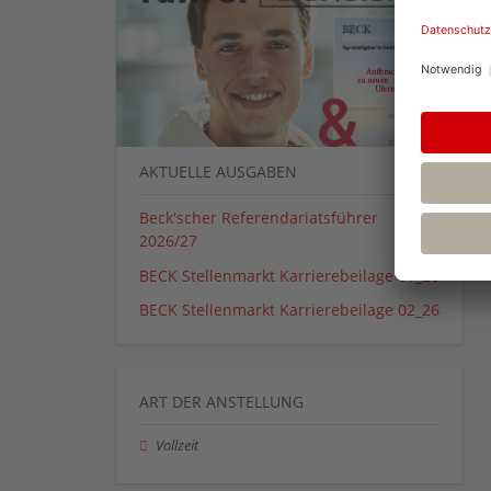
AKTUELLE AUSGABEN
Beck'scher Referendariatsführer
2026/27
BECK Stellenmarkt Karrierebeilage 01_26
BECK Stellenmarkt Karrierebeilage 02_26
ART DER ANSTELLUNG
Vollzeit