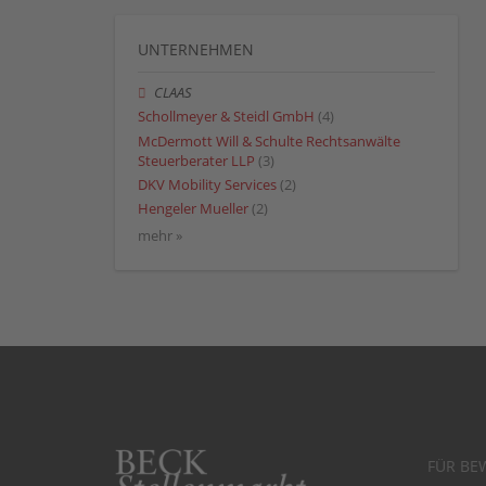
UNTERNEHMEN
CLAAS
Schollmeyer & Steidl GmbH
(4)
McDermott Will & Schulte Rechtsanwälte
Steuerberater LLP
(3)
DKV Mobility Services
(2)
Hengeler Mueller
(2)
mehr »
FÜR BE