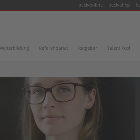
beck-online
beck-shop
b
 Weiterbildung
Referendariat
Ratgeber
Talent Pool