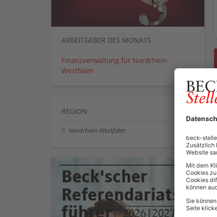
ARBEITGEBER DES MONATS
Finanzverwaltung für Nordrhein-
Westfalen
REGION
Nordrhein-Westfalen