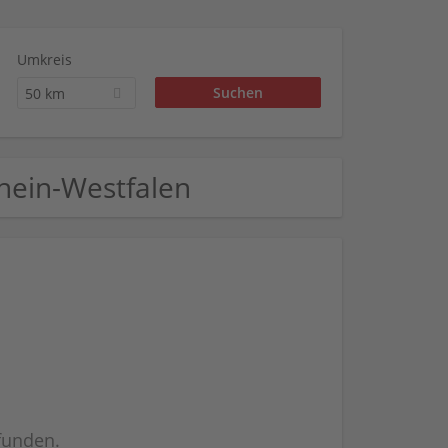
Umkreis
50 km
rhein-Westfalen
efunden.