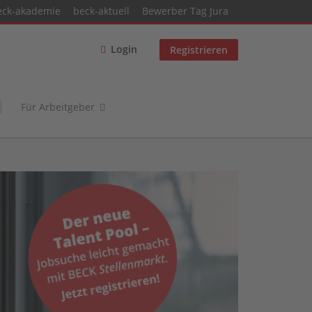
eck-akademie
beck-aktuell
Bewerber Tag Jura
Login
Registrieren
Für Arbeitgeber