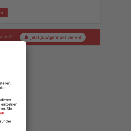
en
alten?
Jetzt JobAgent aktivieren!