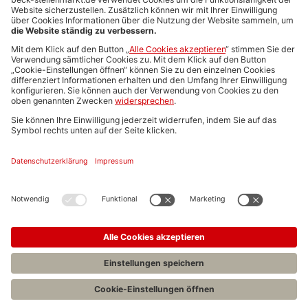
Media-Daten
Newsletteranmeldung
Produktübersicht
ALLGEMEIN
FAQs
Impressum
Datenschutz
Nutzungsbedingungen
Stellenangebote C.H.BECK
C.H.BECK Literatur-Sachbuch-Wissenschaft
Entwickelt durch
Jobiqo