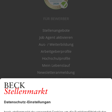
FÜR BEWERBER
Stellenangebote
Job Agent aktivieren
Aus- / Weiterbildung
Arbeitgeberprofile
Hochschulprofile
Mein Lebenslauf
Newsletteranmeldung
Durchsuchen Sie den Stellenkatalog
FÜR ARBEITGEBER
Stellenmarktpreise
Anzeigen-AGB