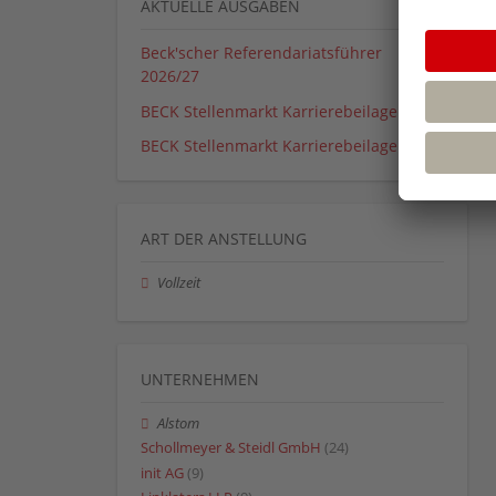
AKTUELLE AUSGABEN
Beck'scher Referendariatsführer
2026/27
BECK Stellenmarkt Karrierebeilage 01_26
BECK Stellenmarkt Karrierebeilage 02_26
ART DER ANSTELLUNG
Vollzeit
UNTERNEHMEN
Alstom
Schollmeyer & Steidl GmbH
(24)
init AG
(9)