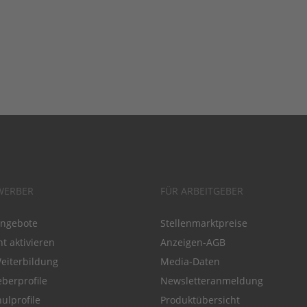
WERBER
FÜR ARBEITGEBER
angebote
Stellenmarktpreise
t aktivieren
Anzeigen-AGB
Weiterbildung
Media-Daten
eberprofile
Newsletteranmeldung
ulprofile
Produktübersicht