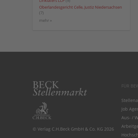
Linklaters LLP
(9)
Oberlandesgericht Celle, Justiz Niedersachsen
(7)
mehr »
FÜR BE
Stellen
Job Agen
Aus- / 
Arbeitg
© Verlag C.H.Beck GmbH & Co. KG 2026
Hochsch