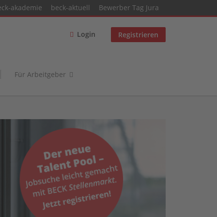
eck-akademie
beck-aktuell
Bewerber Tag Jura
Login
Registrieren
Für Arbeitgeber