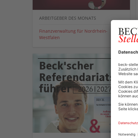
ARBEITGEBER DES MONATS
Finanzverwaltung für Nordrhein-
Westfalen