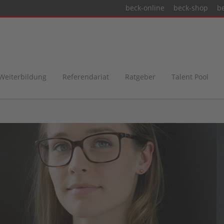
beck-online
beck-shop
b
 Weiterbildung
Referendariat
Ratgeber
Talent Pool