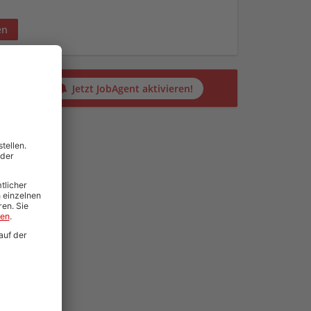
en
alten?
Jetzt JobAgent aktivieren!