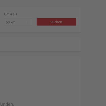
Umkreis
50 km
efunden.