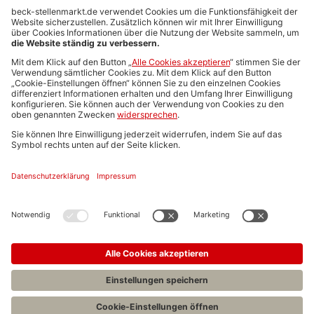
Anzeigen-AGB
Media-Daten
Newsletteranmeldung
Produktübersicht
ALLGEMEIN
FAQs
Impressum
Datenschutz
Nutzungsbedingungen
Stellenangebote C.H.BECK
C.H.BECK Literatur-Sachbuch-Wissenschaft