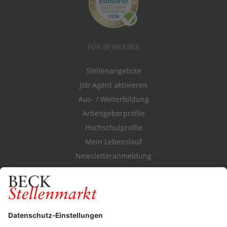
FÜR BEWERBER
Stellenangebote
Job Agent aktivieren
Aus- / Weiterbildung
Arbeitgeberprofile
Hochschulprofile
Mein Lebenslauf
Newsletteranmeldung
Durchsuchen Sie den Stellenkatalog
FÜR ARBEITGEBER
Stellenmarktpreise