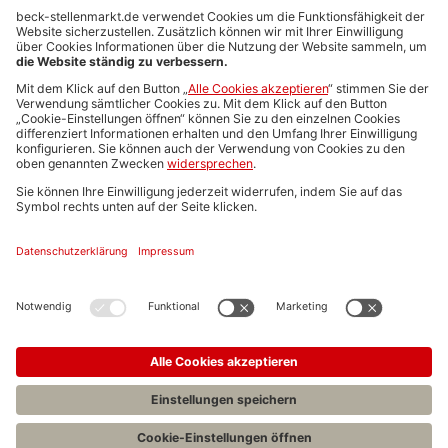
Anzeigen-AGB
Media-Daten
Newsletteranmeldung
Produktübersicht
ALLGEMEIN
FAQs
Impressum
Datenschutz
Nutzungsbedingungen
Stellenangebote C.H.BECK
C.H.BECK Literatur-Sachbuch-Wissenschaft