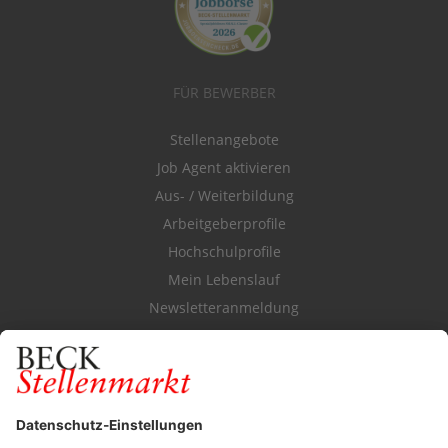
FÜR BEWERBER
Stellenangebote
Job Agent aktivieren
Aus- / Weiterbildung
Arbeitgeberprofile
Hochschulprofile
Mein Lebenslauf
Newsletteranmeldung
Durchsuchen Sie den Stellenkatalog
FÜR ARBEITGEBER
Stellenmarktpreise