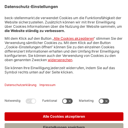
Stellenmarktpreise
Anzeigen-AGB
Media-Daten
Newsletteranmeldung
Produktübersicht
ALLGEMEIN
FAQs
Impressum
Datenschutz
Nutzungsbedingungen
Stellenangebote C.H.BECK
C.H.BECK Literatur-Sachbuch-Wissenschaft