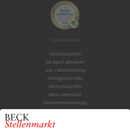
FÜR BEWERBER
Stellenangebote
Job Agent aktivieren
Aus- / Weiterbildung
Arbeitgeberprofile
Hochschulprofile
Mein Lebenslauf
Newsletteranmeldung
Durchsuchen Sie den Stellenkatalog
FÜR ARBEITGEBER