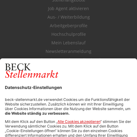
Job Agent aktivieren
Aus- / Weiterbildung
Arbeitgeberprofile
Hochschulprofile
Mein Lebenslauf
Newsletteranmeldung
Durchsuchen Sie den Stellenkatalog
FÜR ARBEITGEBER
Stellenmarktpreise
Anzeigen-AGB
Media-Daten
Newsletteranmeldung
Produktübersicht