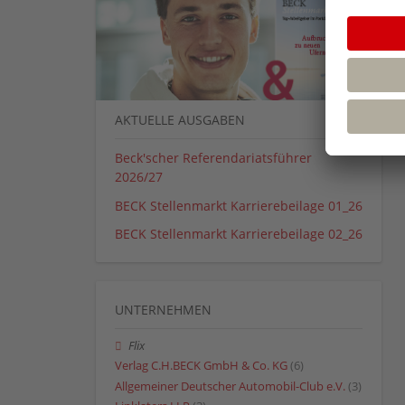
AKTUELLE AUSGABEN
Beck'scher Referendariatsführer
2026/27
BECK Stellenmarkt Karrierebeilage 01_26
BECK Stellenmarkt Karrierebeilage 02_26
UNTERNEHMEN
Flix
Verlag C.H.BECK GmbH & Co. KG
(6)
Allgemeiner Deutscher Automobil-Club e.V.
(3)