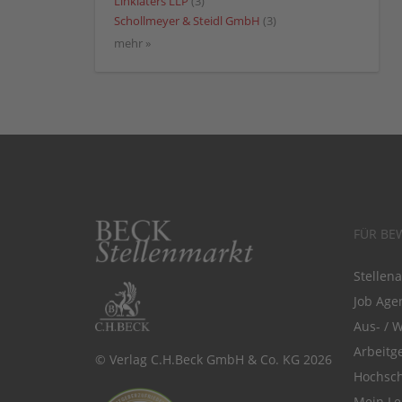
Linklaters LLP
(3)
Schollmeyer & Steidl GmbH
(3)
mehr »
FÜR BE
Stellen
Job Agen
Aus- / 
Arbeitg
© Verlag C.H.Beck GmbH & Co. KG 2026
Hochsch
Mein Le