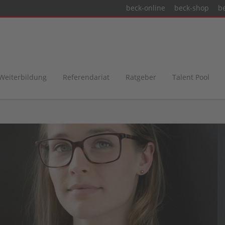
beck-online
beck-shop
b
 Weiterbildung
Referendariat
Ratgeber
Talent Pool