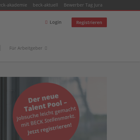
eck-akademie
beck-aktuell
Bewerber Tag Jura
Login
Registrieren
Für Arbeitgeber