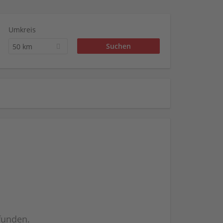
Umkreis
50 km
efunden.