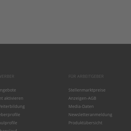
WERBER
FÜR ARBEITGEBER
angebote
Stellenmarktpreise
t aktivieren
Anzeigen-AGB
Weiterbildung
Media-Daten
eberprofile
Newsletteranmeldung
ulprofile
Produktübersicht
benslauf