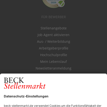
FÜR BEWERBER
Stellenangebote
Job Agent aktivieren
Aus- / Weiterbildung
Arbeitgeberprofile
Hochschulprofile
Mein Lebenslauf
Newsletteranmeldung
Durchsuchen Sie den Stellenkatalog
FÜR ARBEITGEBER
Stellenmarktpreise
Anzeigen-AGB