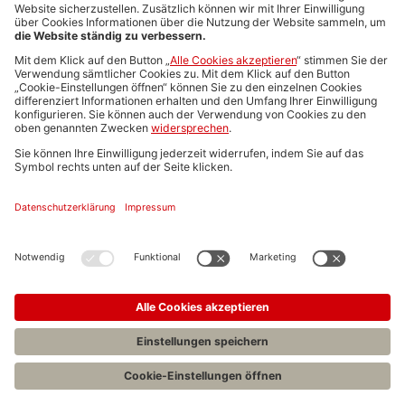
Media-Daten
Newsletteranmeldung
Produktübersicht
ALLGEMEIN
FAQs
Impressum
Datenschutz
Nutzungsbedingungen
Stellenangebote C.H.BECK
C.H.BECK Literatur-Sachbuch-Wissenschaft
Entwickelt durch
Jobiqo