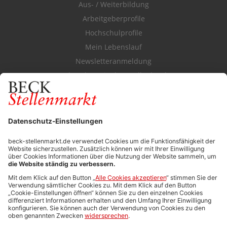
Aus- / Weiterbildung
Arbeitgeberprofile
Hochschulprofile
Mein Lebenslauf
Newsletteranmeldung
Durchsuchen Sie den Stellenkatalog
FÜR ARBEITGEBER
Stellenmarktpreise
Anzeigen-AGB
Media-Daten
Newsletteranmeldung
Produktübersicht
ALLGEMEIN