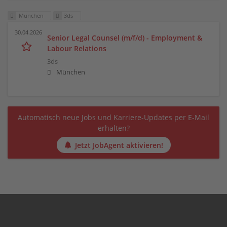
München
3ds
30.04.2026
Senior Legal Counsel (m/f/d) - Employment &
Labour Relations
3ds
München
Automatisch neue Jobs und Karriere-Updates per E-Mail
erhalten?
Jetzt JobAgent aktivieren!