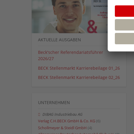
AKTUELLE AUSGABEN
Beck'scher Referendariatsführer
2026/27
BECK Stellenmarkt Karrierebeilage 01_26
BECK Stellenmarkt Karrierebeilage 02_26
UNTERNEHMEN
DIBAG Industriebau AG
Verlag C.H.BECK GmbH & Co. KG
(6)
Schollmeyer & Steidl GmbH
(4)