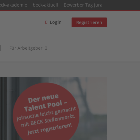
eck-akademie
beck-aktuell
Bewerber Tag Jura
Login
Registrieren
Für Arbeitgeber