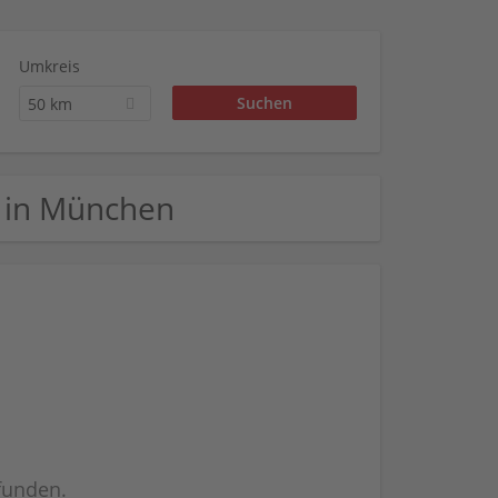
Umkreis
50 km
G in München
efunden.