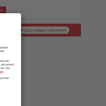
en
alten?
Jetzt JobAgent aktivieren!