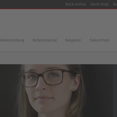
beck-online
beck-shop
b
 Weiterbildung
Referendariat
Ratgeber
Talent Pool