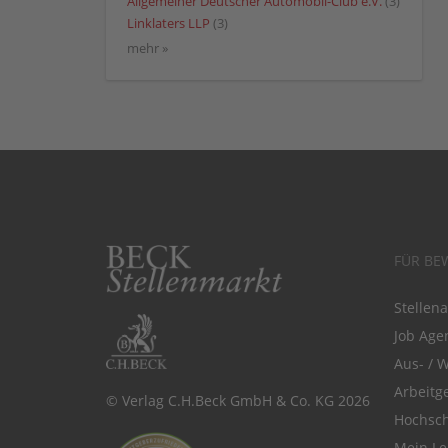
Allgemeiner Deutscher Automobil-Club e.V.
(3)
Linklaters LLP
(3)
mehr »
FÜR BE
Stellen
Job Agen
Aus- / 
Arbeitg
© Verlag C.H.Beck GmbH & Co. KG 2026
Hochsch
Mein Le