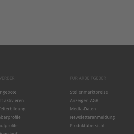
WERBER
FÜR ARBEITGEBER
angebote
Stellenmarktpreise
t aktivieren
Anzeigen-AGB
Weiterbildung
Media-Daten
eberprofile
Newsletteranmeldung
ulprofile
Produktübersicht
benslauf