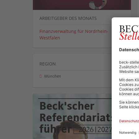
ARBEITGEBER DES MONATS
Finanzverwaltung für Nordrhein-
Westfalen
REGION
München