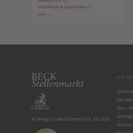
Linklaters LLP
(3)
Schollmeyer & Steidl GmbH
(3)
mehr »
FÜR BE
Stellen
Job Agen
Aus- / 
Arbeitg
© Verlag C.H.Beck GmbH & Co. KG 2026
Hochsch
Mein Le