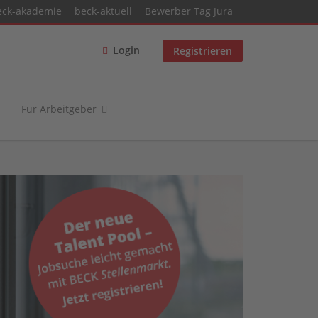
eck-akademie
beck-aktuell
Bewerber Tag Jura
Login
Registrieren
Für Arbeitgeber