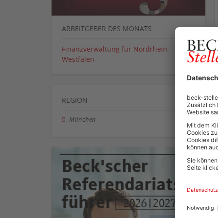
ARBEITGEBER DES MONATS
Finanzverwaltung für Nordrhein-
Westfalen
REGION
München