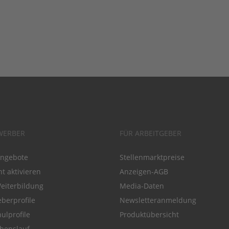
WERBER
FÜR ARBEITGEBER
angebote
Stellenmarktpreise
t aktivieren
Anzeigen-AGB
Weiterbildung
Media-Daten
eberprofile
Newsletteranmeldung
ulprofile
Produktübersicht
benslauf