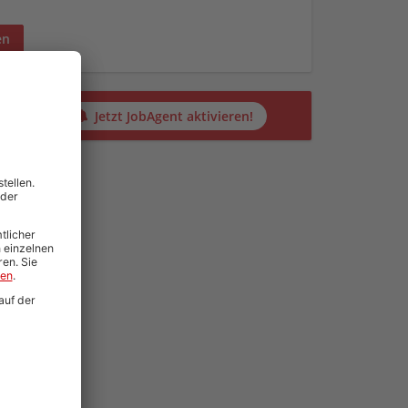
en
alten?
Jetzt JobAgent aktivieren!