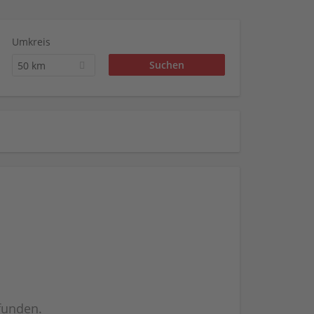
Umkreis
50 km
efunden.