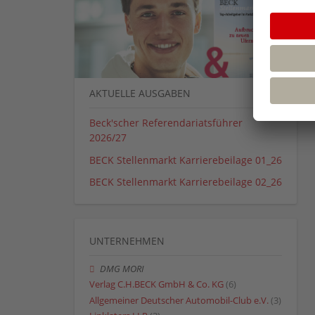
AKTUELLE AUSGABEN
Beck'scher Referendariatsführer
2026/27
BECK Stellenmarkt Karrierebeilage 01_26
BECK Stellenmarkt Karrierebeilage 02_26
UNTERNEHMEN
DMG MORI
Verlag C.H.BECK GmbH & Co. KG
(6)
Allgemeiner Deutscher Automobil-Club e.V.
(3)