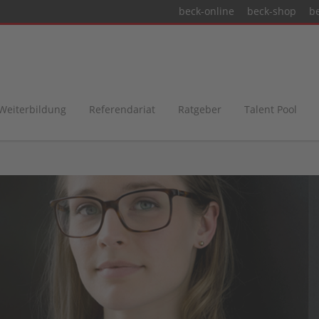
beck-online
beck-shop
b
 Weiterbildung
Referendariat
Ratgeber
Talent Pool