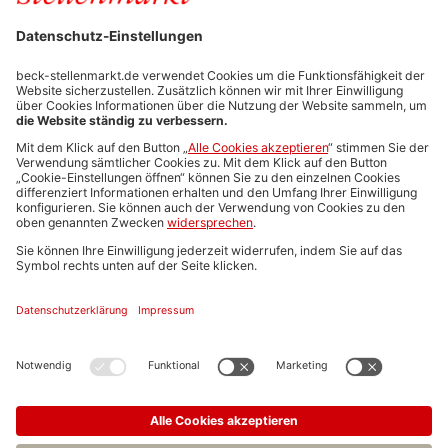
Stellenmarktpreise
Anzeigen-AGB
Media-Daten
Newsletteranmeldung
Produktübersicht
ALLGEMEIN
FAQs
Impressum
Datenschutz
Nutzungsbedingungen
Stellenangebote C.H.BECK
C.H.BECK Literatur-Sachbuch-Wissenschaft