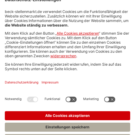
Stellenmarktpreise
Anzeigen-AGB
Media-Daten
Newsletteranmeldung
Produktübersicht
ALLGEMEIN
FAQs
Impressum
Datenschutz
Nutzungsbedingungen
Stellenangebote C.H.BECK
C.H.BECK Literatur-Sachbuch-Wissenschaft