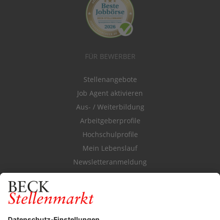
FÜR BEWERBER
Stellenangebote
Job Agent aktivieren
Aus- / Weiterbildung
Arbeitgeberprofile
Hochschulprofile
Mein Lebenslauf
Newsletteranmeldung
Durchsuchen Sie den Stellenkatalog
FÜR ARBEITGEBER