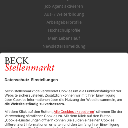
Job Agent aktivieren
Aus- / Weiterbildung
Arbeitgeberprofile
Hochschulprofile
Mein Lebenslauf
Newsletteranmeldung
Durchsuchen Sie den Stellenkatalog
FÜR ARBEITGEBER
Stellenmarktpreise
Anzeigen-AGB
Media-Daten
Newsletteranmeldung
Produktübersicht
ALLGEMEIN