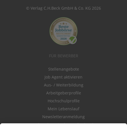
© Verlag C.H.Beck GmbH & Co. KG 2026
FÜR BEWERBER
Stellenangebote
Job Agent aktivieren
Aus- / Weiterbildung
Arbeitgeberprofile
Hochschulprofile
Mein Lebenslauf
Newsletteranmeldung
Durchsuchen Sie den Stellenkatalog