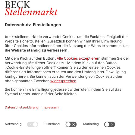
FÜR ARBEITGEBER
Stellenmarktpreise
Anzeigen-AGB
Media-Daten
Newsletteranmeldung
Produktübersicht
ALLGEMEIN
FAQs
Impressum
Datenschutz
Nutzungsbedingungen
Stellenangebote C.H.BECK
C.H.BECK Literatur-Sachbuch-Wissenschaft