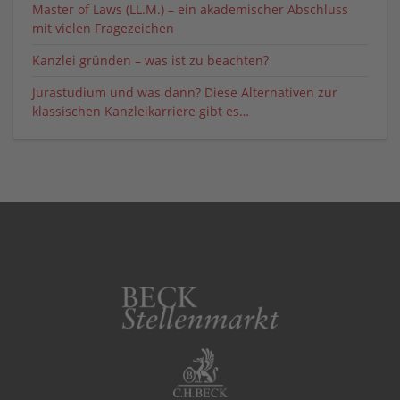
Master of Laws (LL.M.) – ein akademischer Abschluss
mit vielen Fragezeichen
Kanzlei gründen – was ist zu beachten?
Jurastudium und was dann? Diese Alternativen zur
klassischen Kanzleikarriere gibt es…