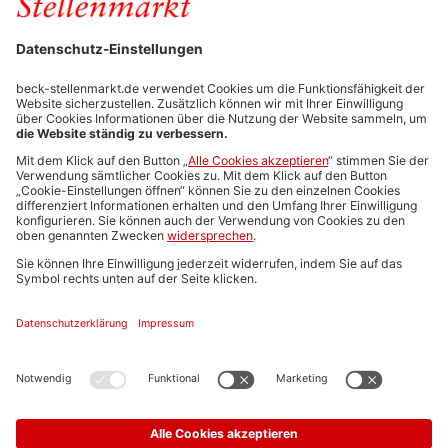
FÜR ARBEITGEBER
Stellenmarktpreise
Anzeigen-AGB
Media-Daten
Newsletteranmeldung
Produktübersicht
ALLGEMEIN
FAQs
Impressum
Datenschutz
Nutzungsbedingungen
Stellenangebote C.H.BECK
C.H.BECK Literatur-Sachbuch-Wissenschaft