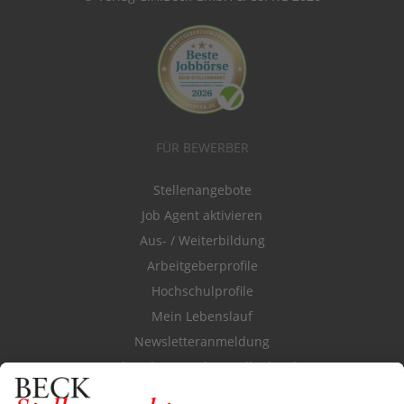
FÜR BEWERBER
Stellenangebote
Job Agent aktivieren
Aus- / Weiterbildung
Arbeitgeberprofile
Hochschulprofile
Mein Lebenslauf
Newsletteranmeldung
Durchsuchen Sie den Stellenkatalog