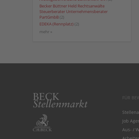
Becker Büttner Held Rechtsanwälte
Steuerberater Unternehmensberater
PartGmbB
(2)
EDEKA (Rennplatz)
(2)
mehr »
FÜR BE
Stellen
Job Agen
Aus- / 
Arbeitg