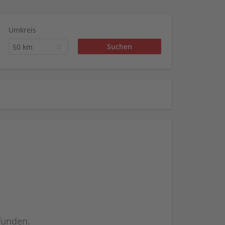
Umkreis
50 km
efunden.