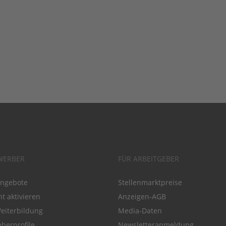
WERBER
FÜR ARBEITGEBER
angebote
Stellenmarktpreise
t aktivieren
Anzeigen-AGB
Weiterbildung
Media-Daten
eberprofile
Newsletteranmeldung