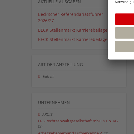
AKTUELLE AUSGABEN
Beck'scher Referendariatsführer
2026/27
BECK Stellenmarkt Karrierebeilage 01_26
BECK Stellenmarkt Karrierebeilage 02_26
ART DER ANSTELLUNG
Teilzeit
UNTERNEHMEN
ARQIS
FPS Rechtsanwaltsgesellschaft mbH & Co. KG
(3)
Arbeitgeberverband Luftverkehr e.V.
(2)