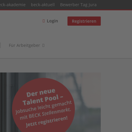
eck-akademie
beck-aktuell
Bewerber Tag Jura
Login
Registrieren
Für Arbeitgeber