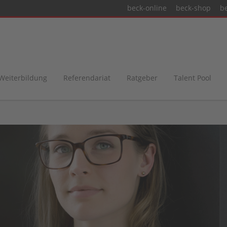
beck-online
beck-shop
b
 Weiterbildung
Referendariat
Ratgeber
Talent Pool