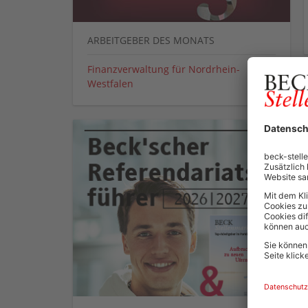
ARBEITGEBER DES MONATS
Finanzverwaltung für Nordrhein-
Westfalen