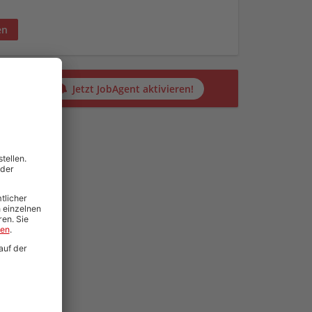
en
alten?
Jetzt JobAgent aktivieren!