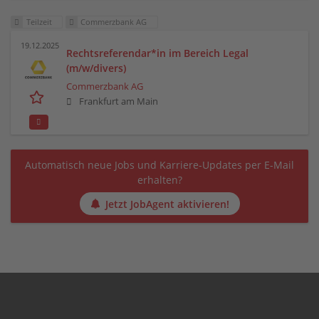
Teilzeit
Commerzbank AG
19.12.2025
Rechtsreferendar*in im Bereich Legal
(m/w/divers)
Commerzbank AG
Frankfurt am Main
Automatisch neue Jobs und Karriere-Updates per E-Mail
erhalten?
Jetzt JobAgent aktivieren!