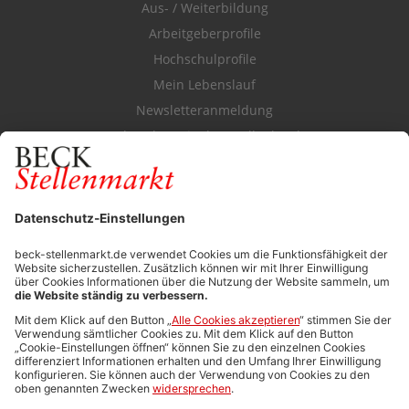
Aus- / Weiterbildung
Arbeitgeberprofile
Hochschulprofile
Mein Lebenslauf
Newsletteranmeldung
Durchsuchen Sie den Stellenkatalog
FÜR ARBEITGEBER
Stellenmarktpreise
Anzeigen-AGB
Media-Daten
Newsletteranmeldung
Produktübersicht
ALLGEMEIN