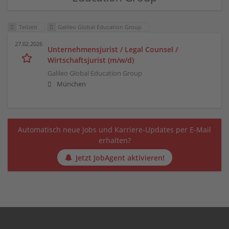
Teilzeit
Galileo Global Education Group
27.02.2026
Unternehmensjurist / Legal Counsel /
Wirtschaftsjurist (m/w/d)
Galileo Global Education Group
München
Automatisch neue Jobs und Karriere-Updates per E-Mail
erhalten?
Jetzt JobAgent aktivieren!