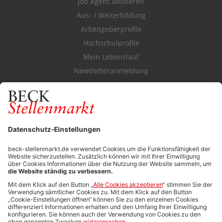
Job Agent aktivieren
Aus- / Weiterbildung
Arbeitgeberprofile
Hochschulprofile
Mein Lebenslauf
Newsletteranmeldung
Durchsuchen Sie den Stellenkatalog
FÜR ARBEITGEBER
Stellenmarktpreise
Anzeigen-AGB
Media-Daten
Newsletteranmeldung
Produktübersicht
ALLGEMEIN