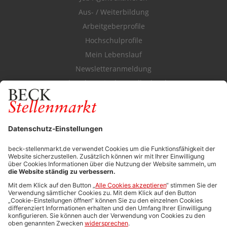
Aus- / Weiterbildung
Arbeitgeberprofile
Hochschulprofile
Mein Lebenslauf
Newsletteranmeldung
Durchsuchen Sie den Stellenkatalog
FÜR ARBEITGEBER
Stellenmarktpreise
Anzeigen-AGB
Media-Daten
Newsletteranmeldung
Produktübersicht
ALLGEMEIN