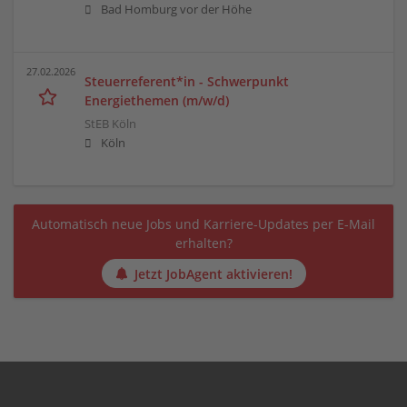
Bad Homburg vor der Höhe
27.02.2026
Steuerreferent*in - Schwerpunkt
Energiethemen (m/w/d)
StEB Köln
Köln
Automatisch neue Jobs und Karriere-Updates per E-Mail
erhalten?
Jetzt JobAgent aktivieren!