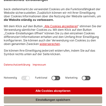
Stellenmarktpreise
Anzeigen-AGB
Media-Daten
Newsletteranmeldung
Produktübersicht
ALLGEMEIN
FAQs
Impressum
Datenschutz
Nutzungsbedingungen
Stellenangebote C.H.BECK
C.H.BECK Literatur-Sachbuch-Wissenschaft