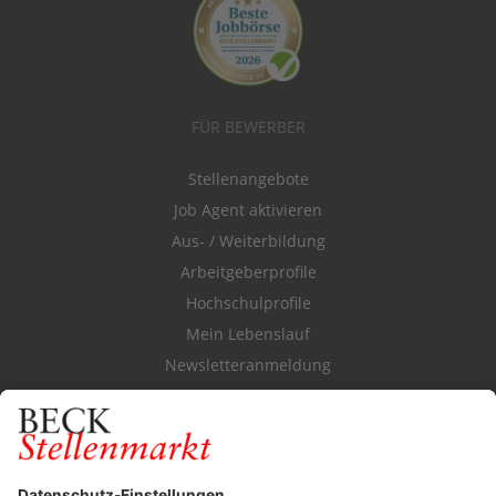
FÜR BEWERBER
Stellenangebote
Job Agent aktivieren
Aus- / Weiterbildung
Arbeitgeberprofile
Hochschulprofile
Mein Lebenslauf
Newsletteranmeldung
Durchsuchen Sie den Stellenkatalog
FÜR ARBEITGEBER