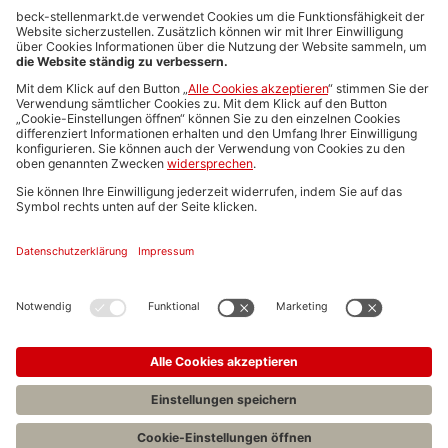
Anzeigen-AGB
Media-Daten
Newsletteranmeldung
Produktübersicht
ALLGEMEIN
FAQs
Impressum
Datenschutz
Nutzungsbedingungen
Stellenangebote C.H.BECK
C.H.BECK Literatur-Sachbuch-Wissenschaft