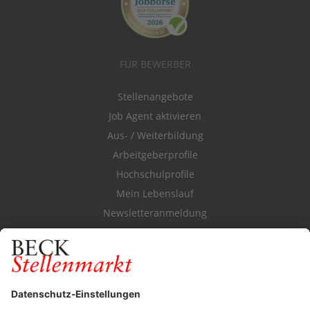
FÜR BEWERBER
Stellenangebote
Job Agent aktivieren
Aus- / Weiterbildung
Arbeitgeberprofile
Hochschulprofile
Mein Lebenslauf
Newsletteranmeldung
Durchsuchen Sie den Stellenkatalog
FÜR ARBEITGEBER
Stellenmarktpreise