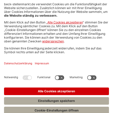
Anzeigen-AGB
Media-Daten
Newsletteranmeldung
Produktübersicht
ALLGEMEIN
FAQs
Impressum
Datenschutz
Nutzungsbedingungen
Stellenangebote C.H.BECK
C.H.BECK Literatur-Sachbuch-Wissenschaft