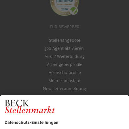
FÜR BEWERBER
Stellenangebote
Job Agent aktivieren
Aus- / Weiterbildung
Arbeitgeberprofile
Hochschulprofile
Mein Lebenslauf
Newsletteranmeldung
Durchsuchen Sie den Stellenkatalog
FÜR ARBEITGEBER
Stellenmarktpreise