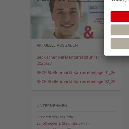
AKTUELLE AUSGABEN
Beck'scher Referendariatsführer
2026/27
BECK Stellenmarkt Karrierebeilage 01_26
BECK Stellenmarkt Karrierebeilage 02_26
UNTERNEHMEN
Charisma-Tec GmbH
Schollmeyer & Steidl GmbH
(7)