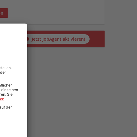
en
alten?
Jetzt JobAgent aktivieren!