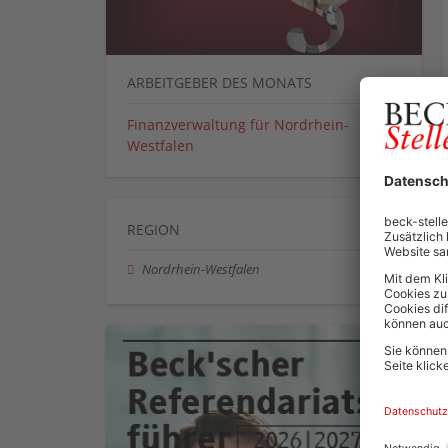
ARBEITGEBER DES MONATS
Finanzverwaltung für Nordrhein-
Westfalen
REGION
Nordrhein-Westfalen