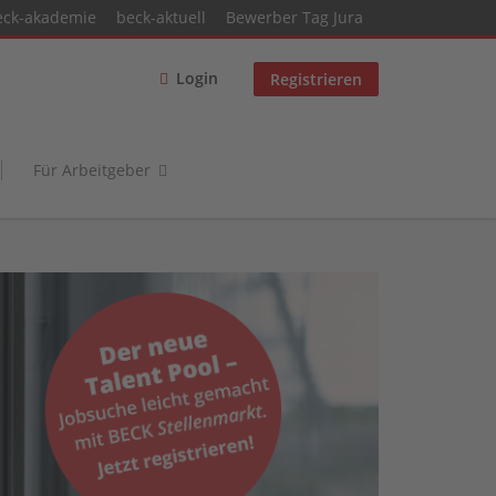
eck-akademie
beck-aktuell
Bewerber Tag Jura
Login
Registrieren
Für Arbeitgeber