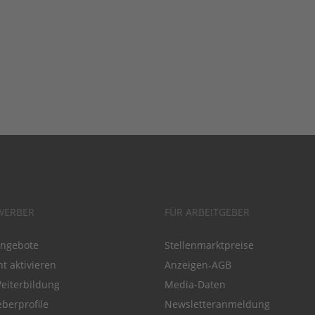
WERBER
FÜR ARBEITGEBER
angebote
Stellenmarktpreise
t aktivieren
Anzeigen-AGB
Weiterbildung
Media-Daten
eberprofile
Newsletteranmeldung