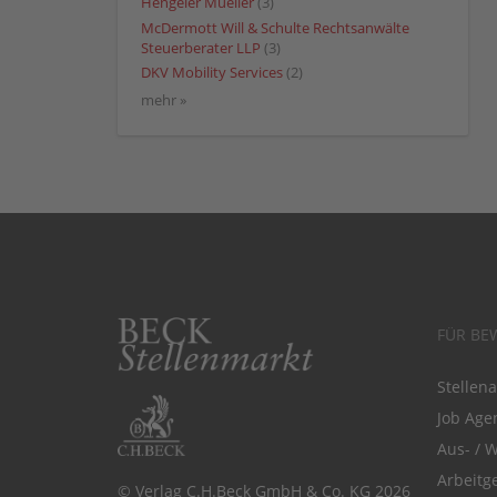
Hengeler Mueller
(3)
McDermott Will & Schulte Rechtsanwälte
Steuerberater LLP
(3)
DKV Mobility Services
(2)
mehr »
FÜR BE
Stellen
Job Agen
Aus- / 
Arbeitg
© Verlag C.H.Beck GmbH & Co. KG 2026