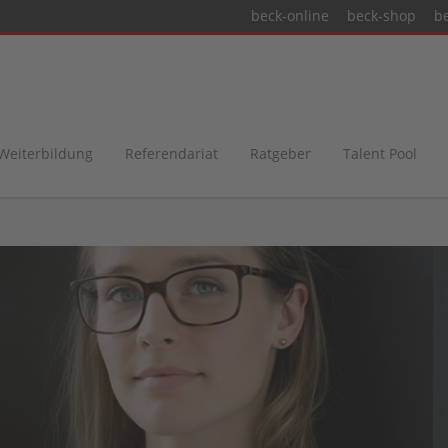
beck-online
beck-shop
b
 Weiterbildung
Referendariat
Ratgeber
Talent Pool