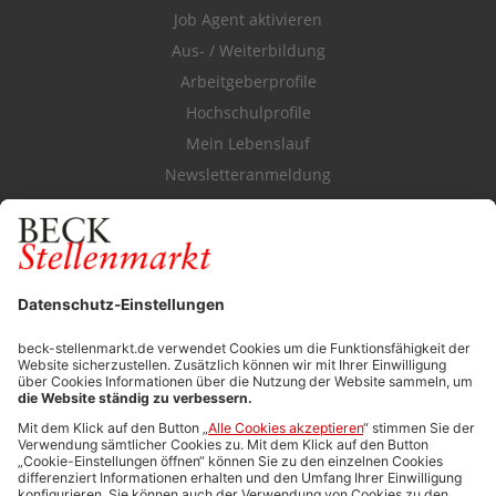
Job Agent aktivieren
Aus- / Weiterbildung
Arbeitgeberprofile
Hochschulprofile
Mein Lebenslauf
Newsletteranmeldung
Durchsuchen Sie den Stellenkatalog
FÜR ARBEITGEBER
Stellenmarktpreise
Anzeigen-AGB
Media-Daten
Newsletteranmeldung
Produktübersicht
ALLGEMEIN