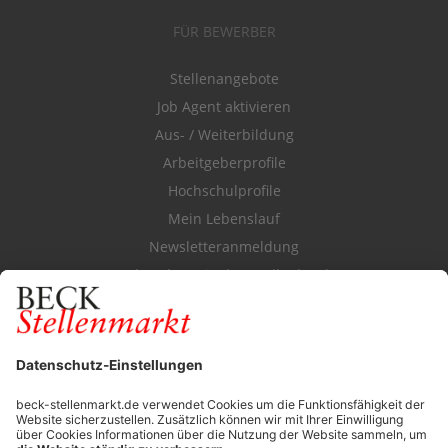
FÜR BEWERBER
Stellenangebote
Job Agent aktivieren
Aus- / Weiterbildung
Arbeitgeberprofile
Hochschulprofile
Mein Lebenslauf
Newsletteranmeldung
Durchsuchen Sie den Stellenkatalog
FÜR ARBEITGEBER
Stellenmarktpreise
Anzeigen-AGB
Media-Daten