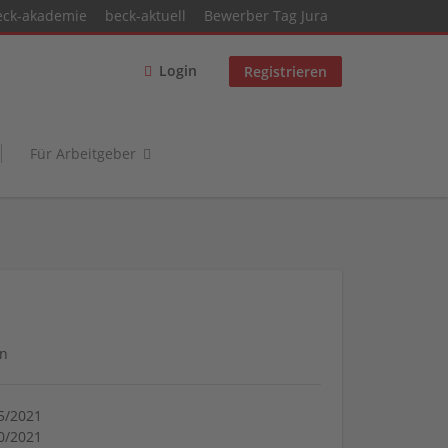
eck-akademie
beck-aktuell
Bewerber Tag Jura
Login
Registrieren
Für Arbeitgeber
in
5/2021
0/2021