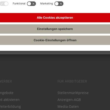
Drucken
WERBER
FÜR ARBEITGEBER
angebote
Stellenmarktpreise
t aktivieren
Anzeigen-AGB
Weiterbildung
Media-Daten