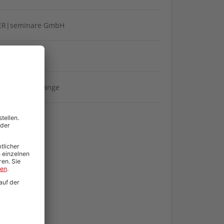
ER|seminare GmbH
errecht
anwaltslehrgänge
DF Download