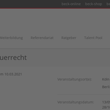
beck-online
beck-shop
b
 Weiterbildung
Referendariat
Ratgeber
Talent Pool
uerrecht
 am 10.03.2021
Veranstaltungsort(e):
Köln
Berl
Veranstaltungsdatum:
13/0
28/1