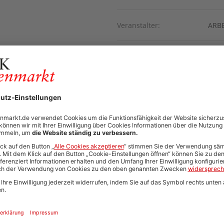
Veranstalter:
ARB
Rechts-/Fachgebiet:
Steu
Veranstaltungsart:
Fach
PDF:
P
Zur Webseite