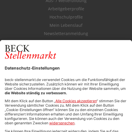
Aus- / Weiterbildung
Arbeitgeberprofile
Hochschulprofile
Mein Lebenslauf
Newsletteranmeldung
Durchsuchen Sie den Stellenkatalog
FÜR ARBEITGEBER
Stellenmarktpreise
Anzeigen-AGB
Media-Daten
Newsletteranmeldung
Produktübersicht
ALLGEMEIN
FAQs