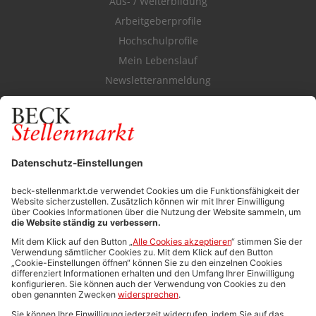
Aus- / Weiterbildung
Arbeitgeberprofile
Hochschulprofile
Mein Lebenslauf
Newsletteranmeldung
Durchsuchen Sie den Stellenkatalog
FÜR ARBEITGEBER
Stellenmarktpreise
Anzeigen-AGB
Media-Daten
Newsletteranmeldung
Produktübersicht
ALLGEMEIN
FAQs