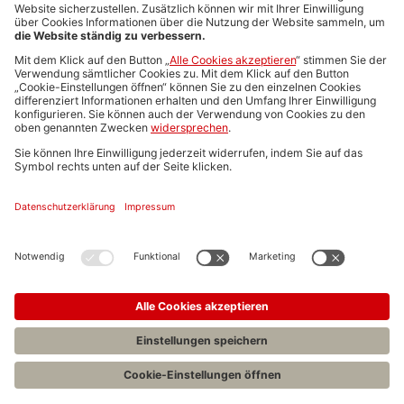
Media-Daten
Newsletteranmeldung
Produktübersicht
ALLGEMEIN
FAQs
Impressum
Datenschutz
Nutzungsbedingungen
Stellenangebote C.H.BECK
C.H.BECK Literatur-Sachbuch-Wissenschaft
Entwickelt durch
Jobiqo