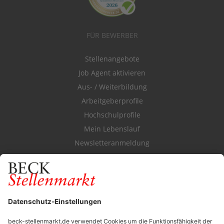
FÜR BEWERBER
Stellenangebote
Job Agent aktivieren
Aus- / Weiterbildung
Arbeitgeberprofile
Hochschulprofile
Mein Lebenslauf
Newsletteranmeldung
Durchsuchen Sie den Stellenkatalog
FÜR ARBEITGEBER
Stellenmarktpreise
Anzeigen-AGB