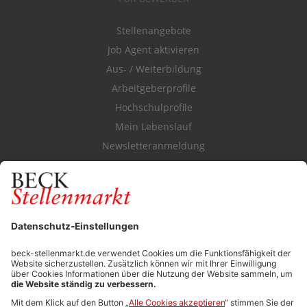
Stellenangebote
Job Agent aktivieren
Aus- / Weiterbildung
Arbeitgeberprofile
Hochschulprofile
Mein Lebenslauf
Newsletteranmeldung
Durchsuchen Sie den Stellenkatalog
FÜR ARBEITGEBER
Stellenmarktpreise
Anzeigen-AGB
Media-Daten
Newsletteranmeldung
Produktübersicht