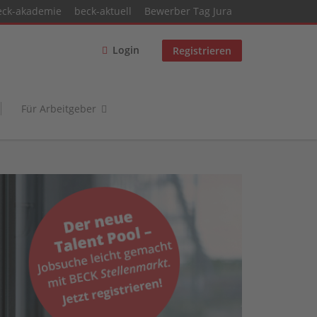
eck-akademie
beck-aktuell
Bewerber Tag Jura
Login
Registrieren
Für Arbeitgeber