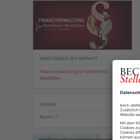
ARBEITGEBER DES MONATS
Finanzverwaltung für Nordrhein-
Westfalen
REGION
Bayern
(1)