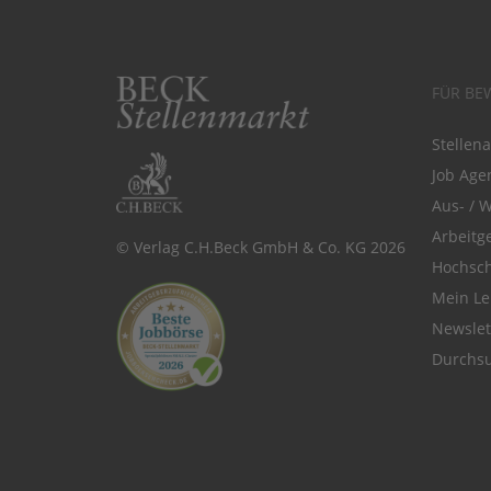
FÜR BE
Stellen
Job Agen
Aus- / 
Arbeitg
© Verlag C.H.Beck GmbH & Co. KG 2026
Hochsch
Mein Le
Newsle
Durchsu