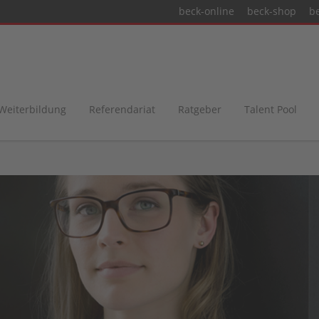
beck-online
beck-shop
b
 Weiterbildung
Referendariat
Ratgeber
Talent Pool