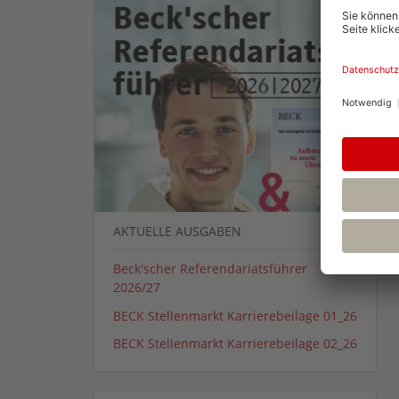
AKTUELLE AUSGABEN
Beck'scher Referendariatsführer
2026/27
BECK Stellenmarkt Karrierebeilage 01_26
BECK Stellenmarkt Karrierebeilage 02_26