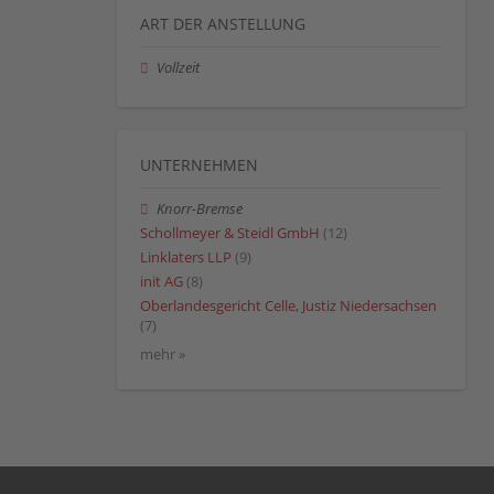
ART DER ANSTELLUNG
Vollzeit
UNTERNEHMEN
Knorr-Bremse
Schollmeyer & Steidl GmbH
(12)
Linklaters LLP
(9)
init AG
(8)
Oberlandesgericht Celle, Justiz Niedersachsen
(7)
mehr »