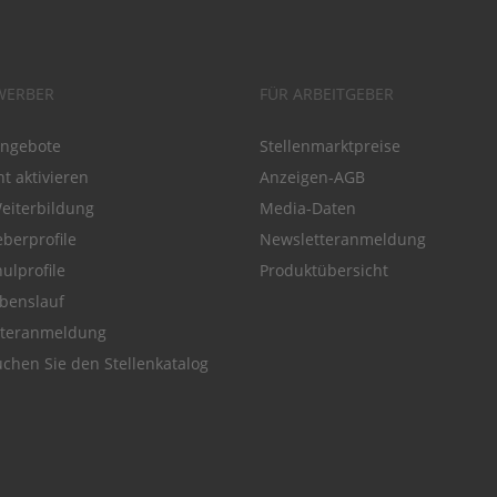
WERBER
FÜR ARBEITGEBER
angebote
Stellenmarktpreise
t aktivieren
Anzeigen-AGB
Weiterbildung
Media-Daten
eberprofile
Newsletteranmeldung
ulprofile
Produktübersicht
benslauf
tteranmeldung
chen Sie den Stellenkatalog