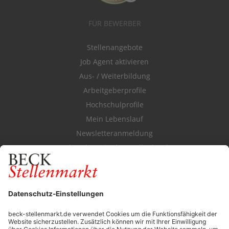
FÜR BEWERBER
Stellenangebote
Job Agent aktivieren
Aus- / Weiterbildung
Arbeitgeberprofile
Hochschulprofile
Mein Lebenslauf
Newsletteranmeldung
Durchsuchen Sie den Stellenkatalog
FÜR ARBEITGEBER
Stellenmarktpreise
Anzeigen-AGB
Media-Daten