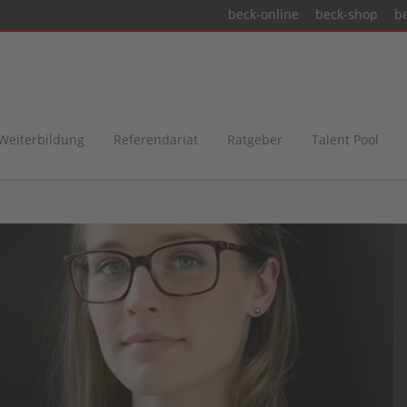
beck-online
beck-shop
b
 Weiterbildung
Referendariat
Ratgeber
Talent Pool