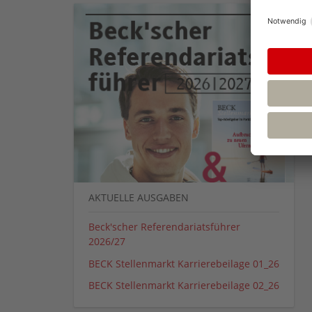
AKTUELLE AUSGABEN
Beck'scher Referendariatsführer
2026/27
BECK Stellenmarkt Karrierebeilage 01_26
BECK Stellenmarkt Karrierebeilage 02_26