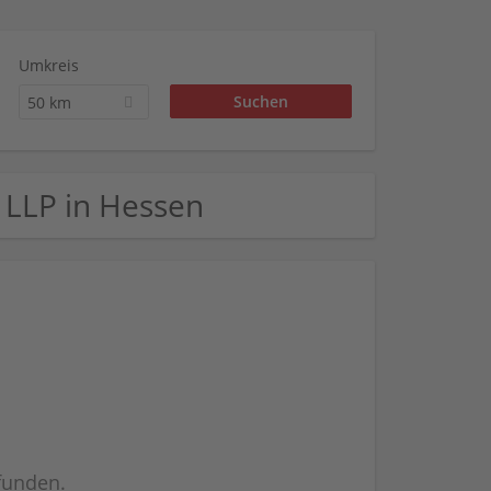
Umkreis
50 km
e LLP in Hessen
efunden.