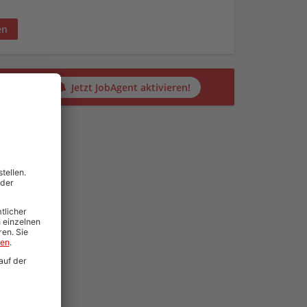
en
alten?
Jetzt JobAgent aktivieren!