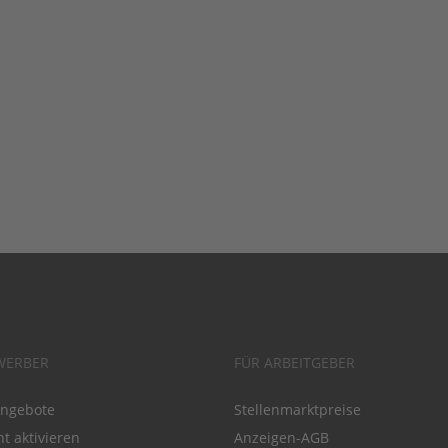
WERBER
FÜR ARBEITGEBER
angebote
Stellenmarktpreise
t aktivieren
Anzeigen-AGB