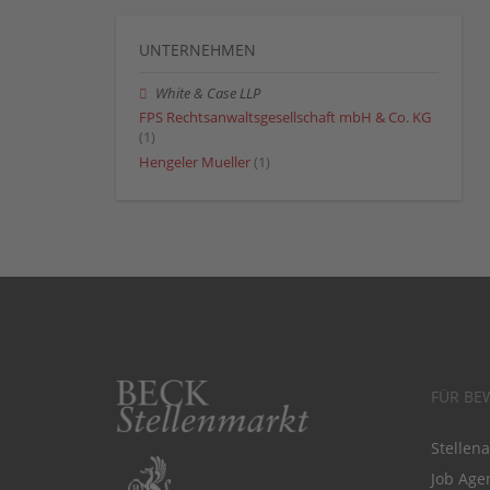
UNTERNEHMEN
White & Case LLP
FPS Rechtsanwaltsgesellschaft mbH & Co. KG
(1)
Hengeler Mueller
(1)
FÜR BE
Stellen
Job Agen