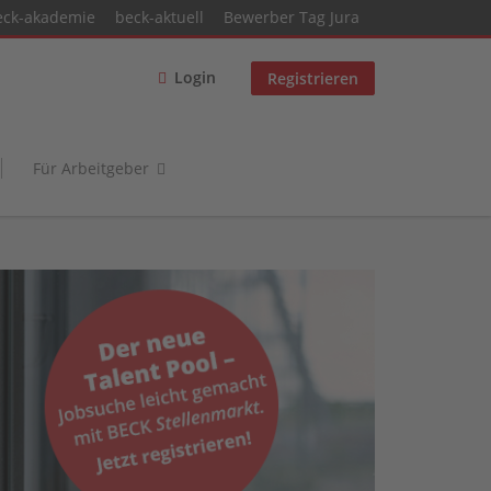
eck-akademie
beck-aktuell
Bewerber Tag Jura
Login
Registrieren
Für Arbeitgeber