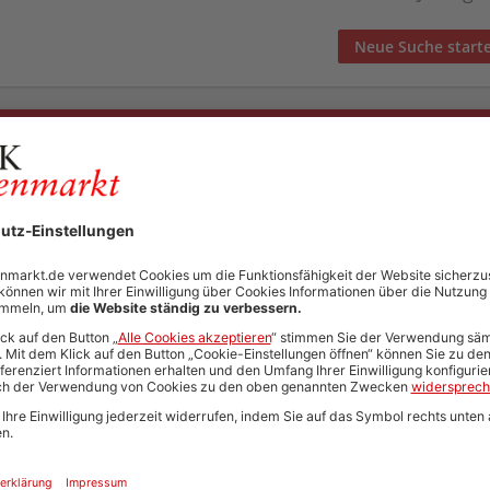
Neue Suche start
Automatisch neue Jobs und Karriere-Updates per E-Mail erh