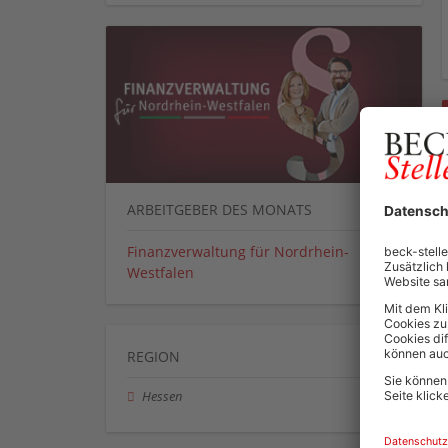
ARBEITGEBER DES MONATS
Finanzverwaltung für Nordrhein-
Westfalen
REGION
Hessen