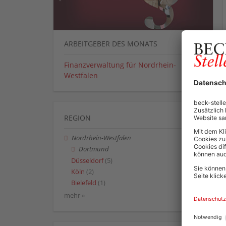
ARBEITGEBER DES MONATS
Finanzverwaltung für Nordrhein-
Westfalen
REGION
Nordrhein-Westfalen
Dortmund
Düsseldorf
(5)
Köln
(2)
Bielefeld
(1)
mehr »