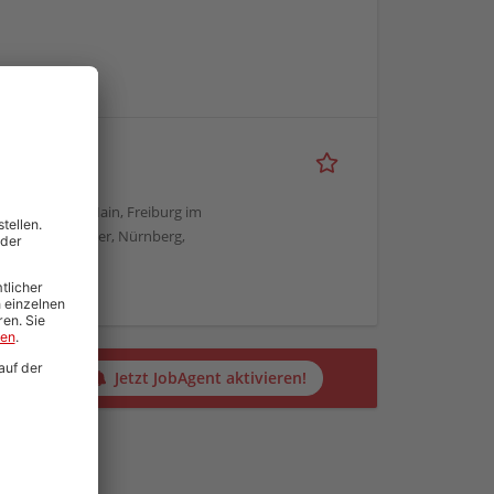
, Frankfurt am Main, Freiburg im
München, Münster, Nürnberg,
alten?
Jetzt JobAgent aktivieren!