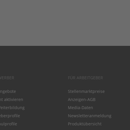
WERBER
FÜR ARBEITGEBER
angebote
Stellenmarktpreise
t aktivieren
Anzeigen-AGB
Weiterbildung
Media-Daten
eberprofile
Newsletteranmeldung
ulprofile
Produktübersicht