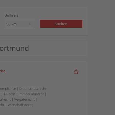
Umkreis
50 km
 Dortmund
che
 Compliance | Datenschutzrecht
 | IT-Recht | Immobilienrecht |
rafrecht | Vergaberecht |
cht | Wirtschaftsrecht