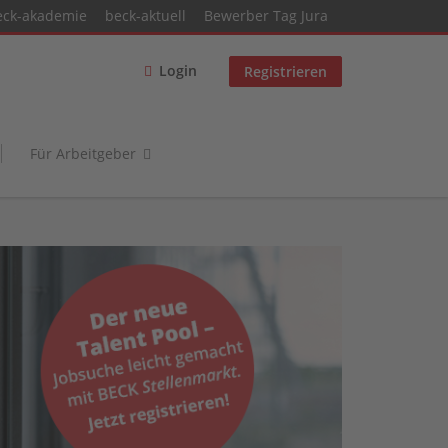
eck-akademie
beck-aktuell
Bewerber Tag Jura
Login
Registrieren
Für Arbeitgeber