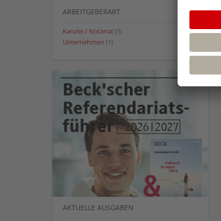
ARBEITGEBERART
Kanzlei / Notariat
(5)
Unternehmen
(1)
AKTUELLE AUSGABEN