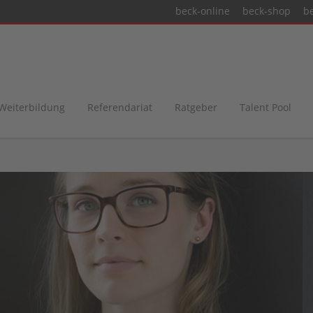
beck-online
beck-shop
b
 Weiterbildung
Referendariat
Ratgeber
Talent Pool