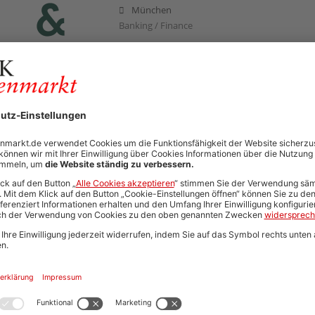
München
Banking / Finance
18.03.2025
Rechtsreferendar (w/m/d)
KPMG Law Rechtsanwaltsgesellschaft mbH
Berlin, Bielefeld, Bremen, Düsseldorf, Essen
Breisgau, Hamburg, Hannover, Köln, Leipzig, 
Stuttgart
Referendariat / Praktikum / Wahlstation
Automatisch neue Jobs und Karriere-Updates per E-Mail erh