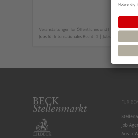
Veranstaltungen für Öffentliches und Internationales
|
Jobs für Internationales Recht
Jobs für Banking / 
FÜR BE
Stellen
Job Agen
Aus- / 