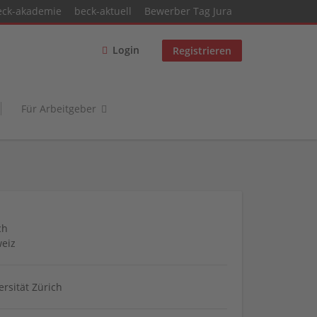
eck-akademie
beck-aktuell
Bewerber Tag Jura
Login
Registrieren
Für Arbeitgeber
ch
eiz
ersität Zürich