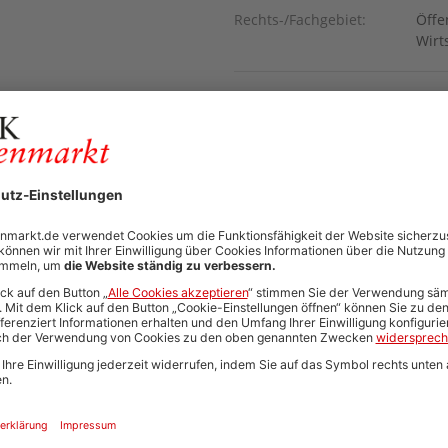
Rechts-/Fachgebiet:
Öffe
Wirt
Veranstaltungsart:
Stud
PDF:
P
Zur Webseite