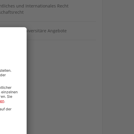
ntliches und Internationales Recht
schaftsrecht
iengänge / universitäre Angebote
DF Download