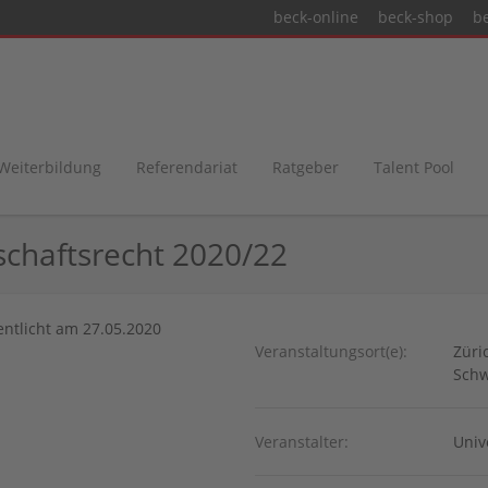
beck-online
beck-shop
b
 Weiterbildung
Referendariat
Ratgeber
Talent Pool
tschaftsrecht 2020/22
fentlicht am 27.05.2020
Veranstaltungsort(e):
Züri
Schw
Veranstalter:
Univ