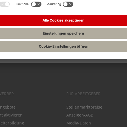
Drucken
|
 Recht
Veranstaltungen für Wirtschaftsrecht
Finance
WERBER
FÜR ARBEITGEBER
angebote
Stellenmarktpreise
t aktivieren
Anzeigen-AGB
Weiterbildung
Media-Daten